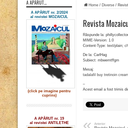
A APĂRUT…
Home
/
Diverse
/
Revis
A APĂRUT nr. 2/2024
al revistei MOZAICUL
Revista Mozai
Răspunde la: phillycollec
MIME-Version: 1.0
Content-Type: text/plain; 
De la: CarlHag
Subiect: mbwemtffgm
Mesaj:
tadalafil
buy tretinoin cream
–
Acest email a fost trimis d
(click pe imagine
pentru
cuprins)
A APĂRUT nr. 19
al revistei ANTILETHE
Anterior:
Revista Mozaicul 