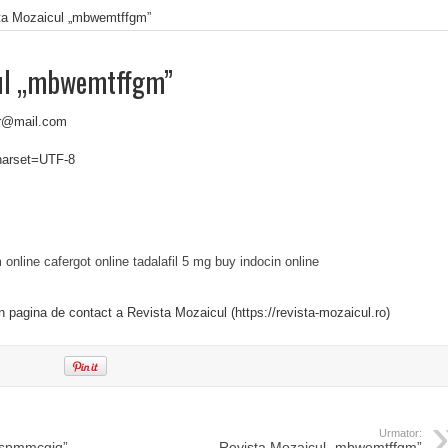
ta Mozaicul „mbwemtffgm”
cul „mbwemtffgm”
tor@mail.com
charset=UTF-8
 online
cafergot online
tadalafil 5 mg
buy indocin online
in pagina de contact a Revista Mozaicul (https://revista-mozaicul.ro)
Urmator:
„spmmcgiq”
Revista Mozaicul „mbwemtffgm”