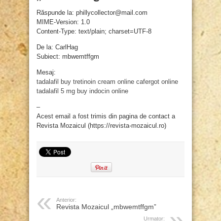
Răspunde la: phillycollector@mail.com
MIME-Version: 1.0
Content-Type: text/plain; charset=UTF-8
De la: CarlHag
Subiect: mbwemtffgm
Mesaj:
tadalafil
buy tretinoin cream online
cafergot online
tadalafil 5 mg
buy indocin online
–
Acest email a fost trimis din pagina de contact a
Revista Mozaicul (https://revista-mozaicul.ro)
Anterior:
Revista Mozaicul „mbwemtffgm”
Urmator: