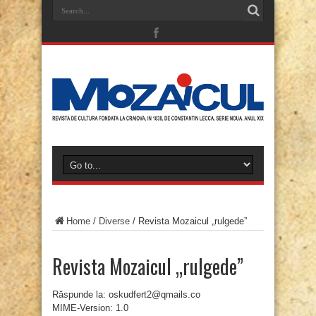
Home
/
Diverse
/
Revista Mozaicul „rulgede”
Revista Mozaicul „rulgede”
Răspunde la: oskudfert2@qmails.co
MIME-Version: 1.0