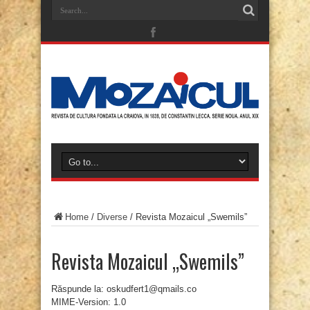
Home
/
Diverse
/
Revista Mozaicul „Swemils”
Revista Mozaicul „Swemils”
Răspunde la: oskudfert1@qmails.co
MIME-Version: 1.0