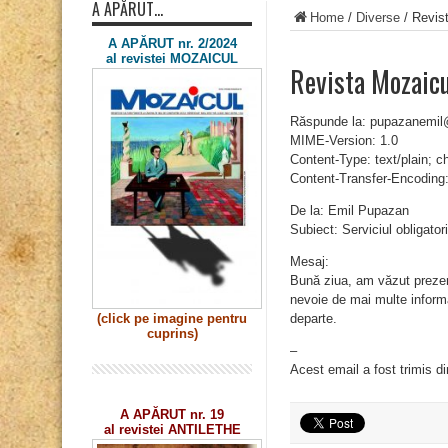
A APĂRUT…
Home
/
Diverse
/
Revist
A APĂRUT nr. 2/2024
al revistei MOZAICUL
Revista Mozaicu
Răspunde la: pupazanemi
MIME-Version: 1.0
Content-Type: text/plain; 
Content-Transfer-Encoding:
De la: Emil Pupazan
Subiect: Serviciul obligator
Mesaj:
Bună ziua, am văzut prezen
nevoie de mai multe inform
departe.
(click pe imagine
pentru
cuprins)
–
Acest email a fost trimis d
A APĂRUT nr. 19
al revistei ANTILETHE