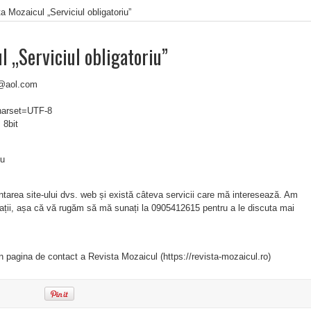
a Mozaicul „Serviciul obligatoriu”
l „Serviciul obligatoriu”
l@aol.com
charset=UTF-8
 8bit
iu
tarea site-ului dvs. web și există câteva servicii care mă interesează. Am
ații, așa că vă rugăm să mă sunați la 0905412615 pentru a le discuta mai
in pagina de contact a Revista Mozaicul (https://revista-mozaicul.ro)