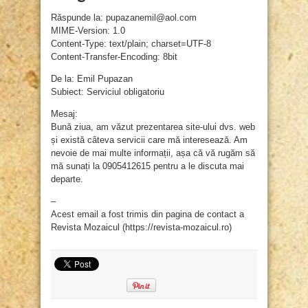
Răspunde la: pupazanemil@aol.com
MIME-Version: 1.0
Content-Type: text/plain; charset=UTF-8
Content-Transfer-Encoding: 8bit
De la: Emil Pupazan
Subiect: Serviciul obligatoriu
Mesaj:
Bună ziua, am văzut prezentarea site-ului dvs. web
și există câteva servicii care mă interesează. Am
nevoie de mai multe informații, așa că vă rugăm să
mă sunați la 0905412615 pentru a le discuta mai
departe.
–
Acest email a fost trimis din pagina de contact a
Revista Mozaicul (https://revista-mozaicul.ro)