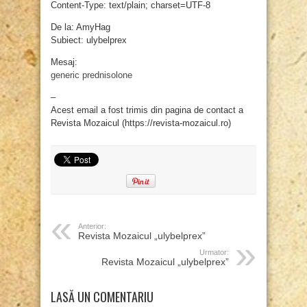
Content-Type: text/plain; charset=UTF-8
De la: AmyHag
Subiect: ulybelprex
Mesaj:
generic prednisolone
–
Acest email a fost trimis din pagina de contact a
Revista Mozaicul (https://revista-mozaicul.ro)
Anterior:
Revista Mozaicul „ulybelprex”
Urmator:
Revista Mozaicul „ulybelprex”
LASĂ UN COMENTARIU