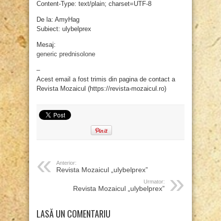
Content-Type: text/plain; charset=UTF-8
De la: AmyHag
Subiect: ulybelprex
Mesaj:
generic prednisolone
–
Acest email a fost trimis din pagina de contact a
Revista Mozaicul (https://revista-mozaicul.ro)
Anterior:
Revista Mozaicul „ulybelprex”
Urmator:
Revista Mozaicul „ulybelprex”
LASĂ UN COMENTARIU