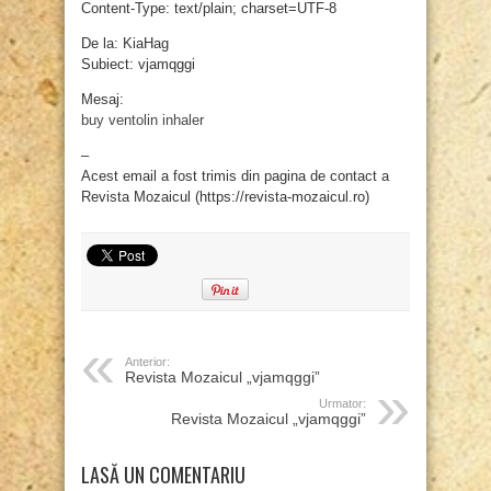
Content-Type: text/plain; charset=UTF-8
De la: KiaHag
Subiect: vjamqggi
Mesaj:
buy ventolin inhaler
–
Acest email a fost trimis din pagina de contact a
Revista Mozaicul (https://revista-mozaicul.ro)
Anterior:
Revista Mozaicul „vjamqggi”
Urmator:
Revista Mozaicul „vjamqggi”
LASĂ UN COMENTARIU