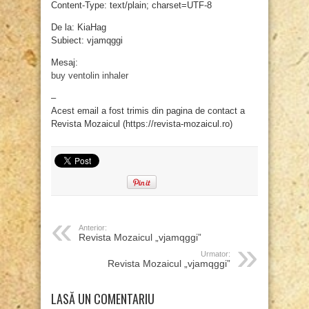
Content-Type: text/plain; charset=UTF-8
De la: KiaHag
Subiect: vjamqggi
Mesaj:
buy ventolin inhaler
–
Acest email a fost trimis din pagina de contact a
Revista Mozaicul (https://revista-mozaicul.ro)
Anterior:
Revista Mozaicul „vjamqggi”
Urmator:
Revista Mozaicul „vjamqggi”
LASĂ UN COMENTARIU