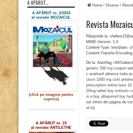
A APĂRUT…
Home
/
Diverse
/
Revis
A APĂRUT nr. 2/2024
al revistei MOZAICUL
Revista Mozaic
Răspunde la: sheboo13@a
MIME-Version: 1.0
Content-Type: text/plain; 
Content-Transfer-Encoding:
De la: AlanHag =0ASubiec
generic 200 mg coupon
wel
c
anafranil
albenza india
a
clovir 1000 mg cost
predni
prescription online
lasix 10
20mg tablet
buy tretinoin
c
(click pe imagine
pentru
in a
buy allopurinol
buy hyd
cuprins)
ost trimis din pagina de co
ul.ro)
A APĂRUT nr. 19
al revistei ANTILETHE