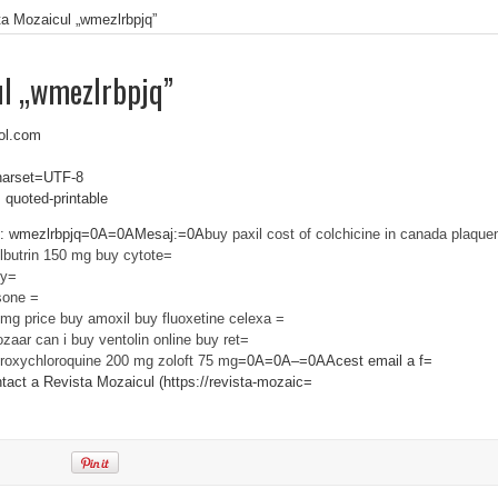
ta Mozaicul „wmezlrbpjq”
ul „wmezlrbpjq”
ol.com
charset=UTF-8
 quoted-printable
t: wmezlrbpjq=0A=0AMesaj:=0A
buy paxil
cost of colchicine in canada
plaquen
lbutrin 150 mg
buy cytote=
cy=
sone =
 mg price
buy amoxil
buy fluoxetine
celexa =
ozaar
can i buy ventolin online
buy ret=
roxychloroquine 200 mg
zoloft 75 mg
=0A=0A–=0AAcest email a f=
ntact a Revista Mozaicul (https://revista-mozaic=