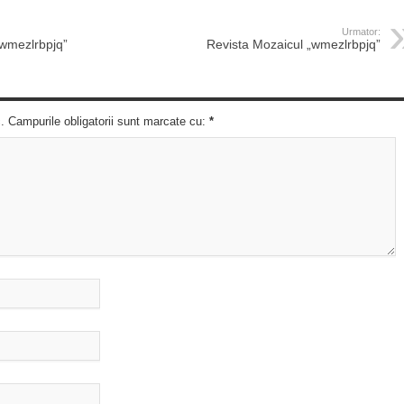
Urmator:
„wmezlrbpjq”
Revista Mozaicul „wmezlrbpjq”
c. Campurile obligatorii sunt marcate cu:
*