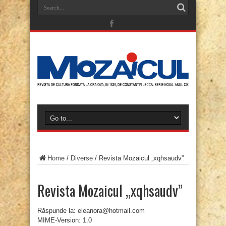
Home
/
Diverse
/
Revista Mozaicul „xqhsaudv”
Revista Mozaicul „xqhsaudv”
Răspunde la: eleanora@hotmail.com
MIME-Version: 1.0