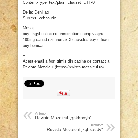
Content-Type: text/plain; charset=UTF-8
De la: DenHag
Subiect: xqhsaudv
Mesaj:
buy flagyl online no prescription
cheap viagra
100mg canada
zithromax 3 capsules
buy effexor
buy benicar
–
Acest email a fost trimis din pagina de contact a
Revista Mozaicul (https://revista-mozaicul.ro)
Anterior:
Revista Mozaicul „qpkbnnyb”
Urmator:
Revista Mozaicul „xqhsaudv”