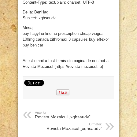
Content-Type: text/plain; charset=UTF-8
De la: DenHag
Subiect: xqhsaudv
Mesaj:
buy flagyl online no prescription
cheap viagra
100mg canada
zithromax 3 capsules
buy effexor
buy benicar
–
Acest email a fost trimis din pagina de contact a
Revista Mozaicul (https://revista-mozaicul.ro)
Anterior:
Revista Mozaicul „xqhsaudv”
Urmator:
Revista Mozaicul „xqhsaudv”