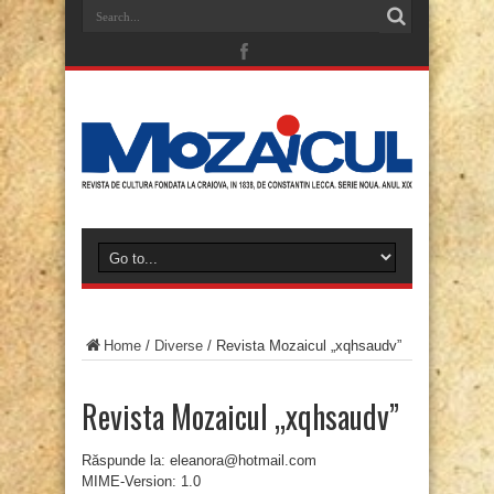
Home
/
Diverse
/
Revista Mozaicul „xqhsaudv”
Revista Mozaicul „xqhsaudv”
Răspunde la: eleanora@hotmail.com
MIME-Version: 1.0